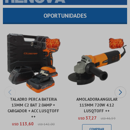
OPORTUNIDADES
TALADRO PERC A BATERIA
AMOLADORA ANGULAR
13MM C2 BAT 2.0AMP +
115MM 720W 4.12
CARGADOR + ACC LUSQTOFF
LUSQTOFF ++
++
37,27
USD
46,59
USD
113,60
USD
142,00
USD