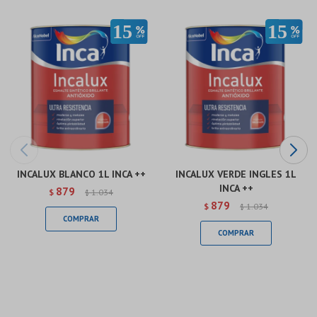
INCALUX BLANCO 1L INCA ++
INCALUX VERDE INGLES 1L
INCA ++
879
$
1.034
$
879
$
1.034
$