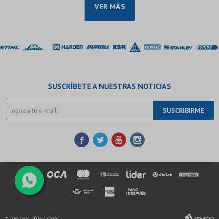
VER MÁS
SUSCRÍBETE A NUESTRAS NOTICIAS
SUSCRIBIRME




© Copyright 2026 / Kroser