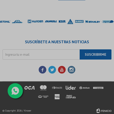
SUSCRÍBETE A NUESTRAS NOTICIAS
SUSCRIBIRME




© Copyright 2026 / Kroser