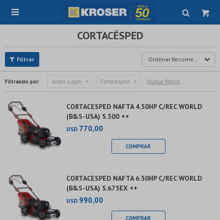

CORTACÉSPED
Recomendados
Quitar filtros
Filtrando por:
Jardin y agro
Cortacésped
CORTACESPED NAFTA 4.50HP C/REC WORLD
(B&S-USA) S.500 ++
770,00
USD
CORTACESPED NAFTA 6.50HP C/REC WORLD
(B&S-USA) S.675EX ++
990,00
USD