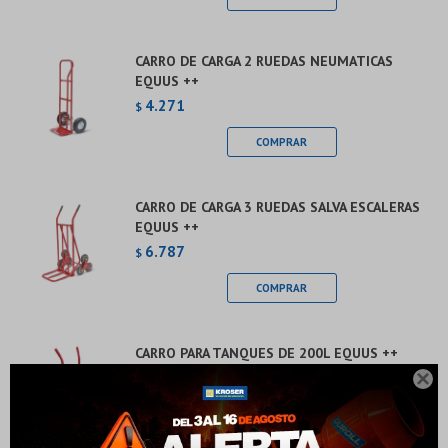
CARRO DE CARGA 2 RUEDAS NEUMATICAS
EQUUS ++
4.271
$
CARRO DE CARGA 3 RUEDAS SALVA ESCALERAS
EQUUS ++
6.787
$
¡Sumate a la forma más ágil de comprar!
CARRO PARA TANQUES DE 200L EQUUS ++
4.110
Comprá en 3 cuotas sin recargo o hasta en 12
$

cuotas * ¡Solo con tu cédula!
* sujeto aprobación crediticia.
Verifica si estás calificado para comprar con Pago