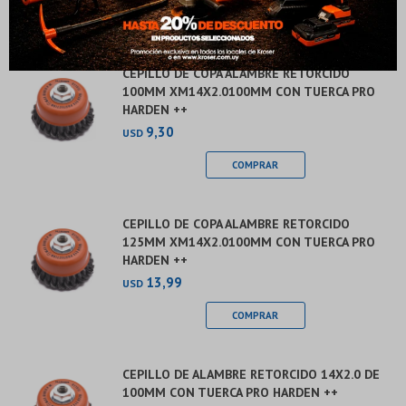
en
preguntas@pagodespues.com.uy
Elegí tus productos preferidos
Elegís Pago Después como metodo de pago
Fecha de nacimiento
* sujeto a aprobación crediticia. El monto disponible
CEPILLO DE COPA ALAMBRE RETORCIDO
puede variar por comercio
100MM XM14X2.0100MM CON TUERCA PRO
Día
Mes
Año
HARDEN ++
9,30
Continuar
USD
CEPILLO DE COPA ALAMBRE RETORCIDO
125MM XM14X2.0100MM CON TUERCA PRO
HARDEN ++
13,99
USD
CEPILLO DE ALAMBRE RETORCIDO 14X2.0 DE
100MM CON TUERCA PRO HARDEN ++