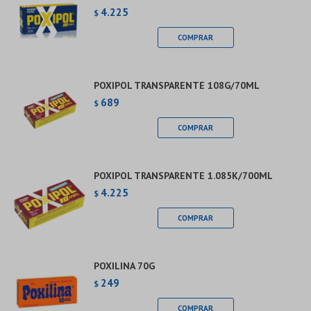
4.225
$
POXIPOL TRANSPARENTE 108G/70ML
689
$
POXIPOL TRANSPARENTE 1.085K/700ML
4.225
$
POXILINA 70G
249
$