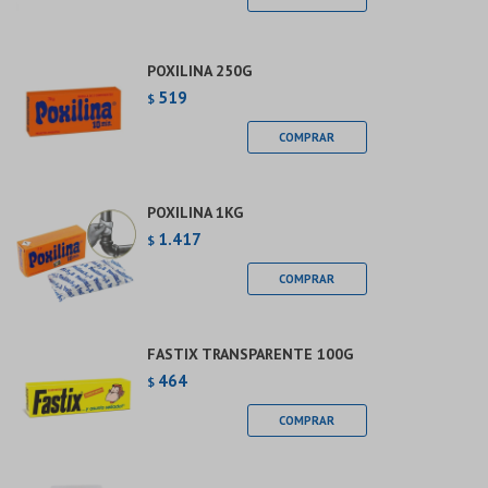
POXILINA 250G
519
$
POXILINA 1KG
1.417
$
FASTIX TRANSPARENTE 100G
464
$