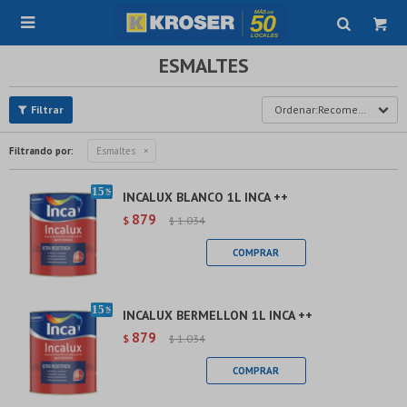

ESMALTES
Recomendados
Filtrando por:
Esmaltes
INCALUX BLANCO 1L INCA ++
879
$
1.034
$
INCALUX BERMELLON 1L INCA ++
879
$
1.034
$