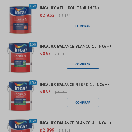
Continuar
INCALUX AZUL BOLITA 4L INCA ++
2.953
$
3.474
$
INCALUX BALANCE BLANCO 1L INCA ++
865
$
1.018
$
INCALUX BALANCE NEGRO 1L INCA ++
865
$
1.018
$
INCALUX BALANCE BLANCO 4L INCA ++
2.899
$
3.411
$