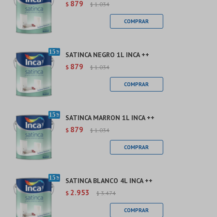
879
$
1.034
$
SATINCA NEGRO 1L INCA ++
879
$
1.034
$
SATINCA MARRON 1L INCA ++
879
$
1.034
$
SATINCA BLANCO 4L INCA ++
2.953
$
3.474
$