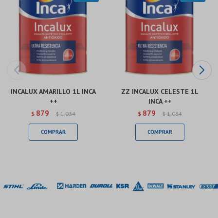
INCALUX AMARILLO 1L INCA
ZZ INCALUX CELESTE 1L
++
INCA ++
879
879
$
1.034
$
1.034
$
$