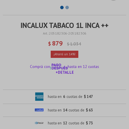
INCALUX TABACO 1L INCA ++
205182306-205182306
879
$
1.034
$
14
Comprá con
hasta en 12 cuotas
+DETALLE
¡ME INTERESA!
hasta en
6
cuotas de
$ 147
hasta en
14
cuotas de
$ 63
hasta en
12
cuotas de
$ 73