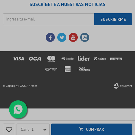
SUSCRÍBETE A NUESTRAS NOTICIAS
SUSCRIBIRME




© Copyright 2026 / Kroser
Fenicio
1
COMPRAR