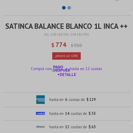
SATINCA BALANCE BLANCO 1L INCA ++
205182391-205182391
774
$
910
$
14
Comprá con
hasta en 12 cuotas
+DETALLE
¡ME INTERESA!
hasta en
6
cuotas de
$ 129
hasta en
14
cuotas de
$ 55
hasta en
12
cuotas de
$ 65