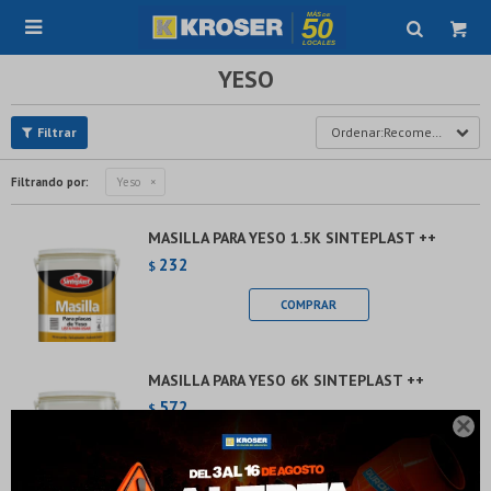

YESO
Recomendados
Filtrando por:
Yeso
MASILLA PARA YESO 1.5K SINTEPLAST ++
232
$
MASILLA PARA YESO 6K SINTEPLAST ++
¡Sumate a la forma más ágil de comprar!
572
$
Comprá en 3 cuotas sin recargo o hasta en 12

cuotas * ¡Solo con tu cédula!
* sujeto aprobación crediticia.