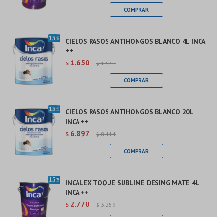
CIELOS RASOS ANTIHONGOS BLANCO 4L INCA
++
1.650
$
1.941
$
CIELOS RASOS ANTIHONGOS BLANCO 20L
INCA ++
6.897
$
8.114
$
INCALEX TOQUE SUBLIME DESING MATE 4L
INCA ++
2.770
$
3.259
$