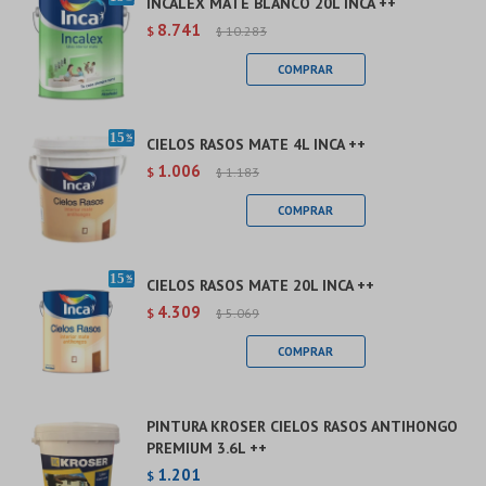
INCALEX MATE BLANCO 20L INCA ++
8.741
$
10.283
$
CIELOS RASOS MATE 4L INCA ++
1.006
$
1.183
$
CIELOS RASOS MATE 20L INCA ++
4.309
$
5.069
$
PINTURA KROSER CIELOS RASOS ANTIHONGO
PREMIUM 3.6L ++
1.201
$