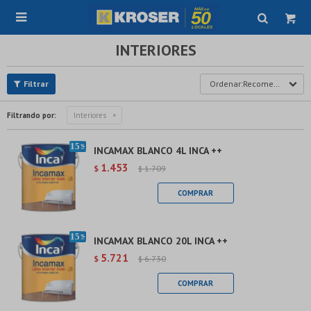

INTERIORES
Recomendados
Filtrando por:
Interiores
INCAMAX BLANCO 4L INCA ++
1.453
$
1.709
$
INCAMAX BLANCO 20L INCA ++
5.721
$
6.730
$