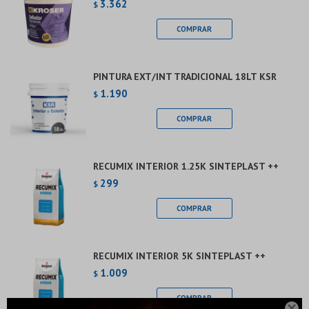
3.362
$
PINTURA EXT/INT TRADICIONAL 18LT KSR
1.190
$
RECUMIX INTERIOR 1.25K SINTEPLAST ++
299
$
RECUMIX INTERIOR 5K SINTEPLAST ++
1.009
$
¡Sumate a la forma más ágil de comprar!
Comprá en 3 cuotas sin recargo o hasta en 12
