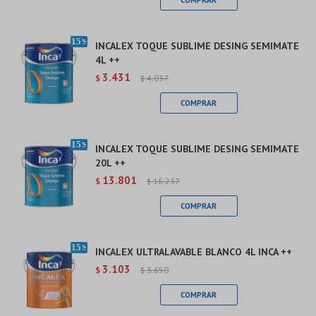
INCALEX TOQUE SUBLIME DESING SEMIMATE
4L ++
3.431
$
4.037
$
INCALEX TOQUE SUBLIME DESING SEMIMATE
20L ++
13.801
$
16.237
$
INCALEX ULTRALAVABLE BLANCO 4L INCA ++
3.103
$
3.650
$