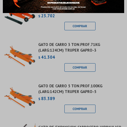
GATO DE CARRO 3TON ELEV.RAP.36.8KG
Elegís Pago Después como metodo de pago
Fecha de nacimiento
(L:72CM) TRUPER GAPRO-300
* sujeto a aprobación crediticia. El monto disponible
23.702
puede variar por comercio
$
Día
Mes
Año
Continuar
GATO DE CARRO 3 TON.PROF.71KG
(LARG:124CM) TRUPER GAPRO-3
41.304
$
GATO DE CARRO 5 TON.PROF.100KG
(LARG:142CM) TRUPER GAPRO-5
83.389
$