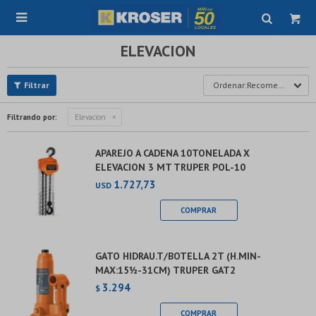

ELEVACION
Recomendados
Filtrando por:
Elevacion
APAREJO A CADENA 10TONELADA X
ELEVACION 3 MT TRUPER POL-10
1.727,73
USD
GATO HIDRAU.T/BOTELLA 2T (H.MIN-
MAX:15½-31CM) TRUPER GAT2
3.294
$