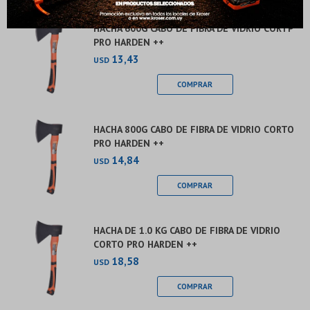
Elegís Pago Después como metodo de pago
Fecha de nacimiento
* sujeto a aprobación crediticia. El monto disponible
HACHA 600G CABO DE FIBRA DE VIDRIO CORTP
puede variar por comercio
PRO HARDEN ++
Día
Mes
Año
13,43
USD
Continuar
HACHA 800G CABO DE FIBRA DE VIDRIO CORTO
PRO HARDEN ++
14,84
USD
HACHA DE 1.0 KG CABO DE FIBRA DE VIDRIO
CORTO PRO HARDEN ++
18,58
USD