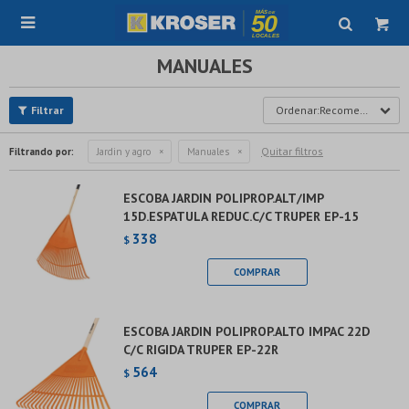

MANUALES
Recomendados
Quitar filtros
Filtrando por:
Jardin y agro
Manuales
ESCOBA JARDIN POLIPROP.ALT/IMP
15D.ESPATULA REDUC.C/C TRUPER EP-15
338
$
ESCOBA JARDIN POLIPROP.ALTO IMPAC 22D
C/C RIGIDA TRUPER EP-22R
564
$