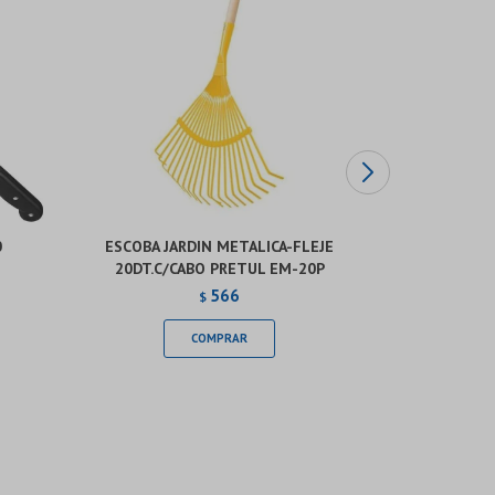
0
ESCOBA JARDIN METALICA-FLEJE
HACHA 800G
20DT.C/CABO PRETUL EM-20P
COR
566
$