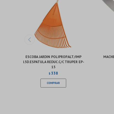
ESCOBA JARDIN POLIPROP.ALT/IMP
MACHE
15D.ESPATULA REDUC.C/C TRUPER EP-
15
338
$