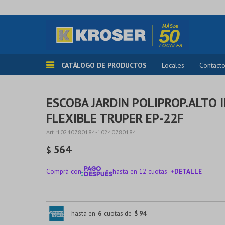
CATÁLOGO DE PRODUCTOS
Locales
Contact
ESCOBA JARDIN POLIPROP.ALTO I
FLEXIBLE TRUPER EP-22F
10240780184-10240780184
564
$
Comprá con
hasta en 12 cuotas
+DETALLE
¡ME INTERESA!
hasta en
6
cuotas de
$ 94