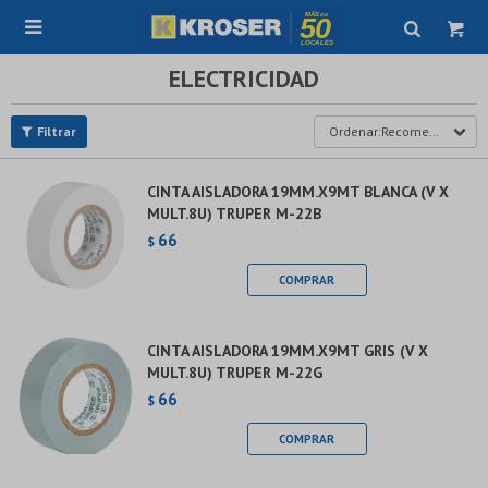

ELECTRICIDAD
Recomendados
CINTA AISLADORA 19MM.X9MT BLANCA (V X
MULT.8U) TRUPER M-22B
66
$
CINTA AISLADORA 19MM.X9MT GRIS (V X
MULT.8U) TRUPER M-22G
66
$