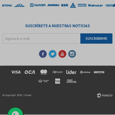
SUSCRÍBETE A NUESTRAS NOTICIAS
SUSCRIBIRME




© Copyright 2026 / Kroser