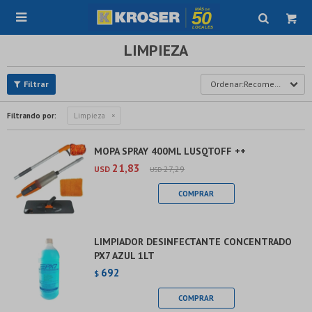

LIMPIEZA
Recomendados
Filtrando por:
Limpieza
MOPA SPRAY 400ML LUSQTOFF ++
21,83
USD
27,29
USD
LIMPIADOR DESINFECTANTE CONCENTRADO
PX7 AZUL 1LT
692
$