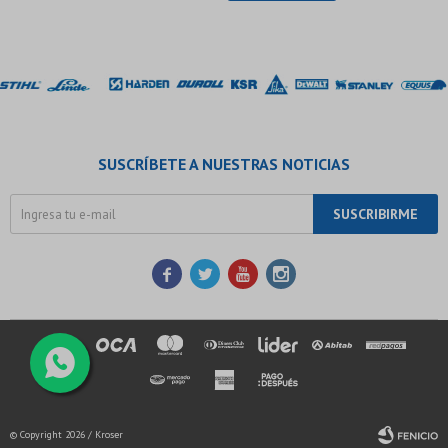
SUSCRÍBETE A NUESTRAS NOTICIAS
SUSCRIBIRME




© Copyright 2026 / Kroser