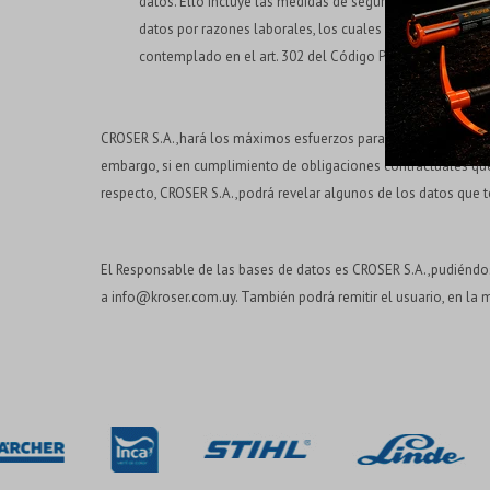
datos. Ello incluye las medidas de seguridad físicas y e
datos por razones laborales, los cuales estarán sujetos a
contemplado en el art. 302 del Código Penal.
CROSER S.A.,hará los máximos esfuerzos para proteger los dato
embargo, si en cumplimiento de obligaciones contractuales que 
respecto, CROSER S.A.,podrá revelar algunos de los datos que t
El Responsable de las bases de datos es CROSER S.A.,pudiéndos
a info@kroser.com.uy. También podrá remitir el usuario, en la 