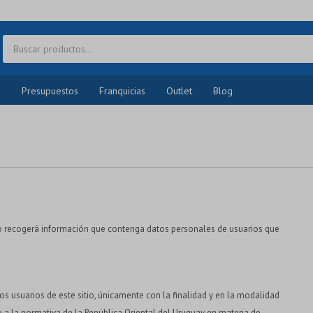
o
Presupuestos
Franquicias
Outlet
Blog
lo recogerá información que contenga datos personales de usuarios que
s usuarios de este sitio, únicamente con la finalidad y en la modalidad
o a la normativa de la República Oriental del Uruguay en materia de