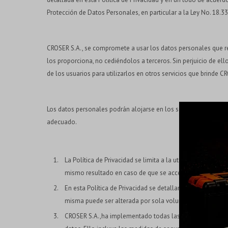
Protección de Datos Personales, en particular a la Ley No. 18.
CROSER S.A., se compromete a usar los datos personales que rec
los proporciona, no cediéndolos a terceros. Sin perjuicio de ell
de los usuarios para utilizarlos en otros servicios que brinde C
Los datos personales podrán alojarse en los servidores que po
adecuado.
La Política de Privacidad se limita a la utilización que e
mismo resultado en caso de que se acceda mediante el re
En esta Política de Privacidad se detallan las prácticas vi
misma puede ser alterada por sola voluntad de CROSER S
CROSER S.A.,ha implementado todas las medidas de segur