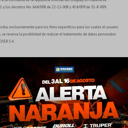
331 y los decretos No. 664/008 de 22-12-008 y 414/009 de 31-8-009.
iba, exclusivamente para los fines específicos para los cuales el usuario
o, se reserva la posibilidad de realizar el tratamiento de datos personales
ROSER S.A.
see CROSER S.A., en Uruguay o en otros países con un nivel de protección
¡Sumate a la forma más ágil de comprar!
Comprá en 3 cuotas sin recargo o hasta en 12
cuotas * ¡Solo con tu cédula!
l usuario haga directamente ingresando a la página web y no se garantiza el
* sujeto aprobación crediticia.
direccionamiento de otros sitios.
Verifica si estás calificado para comprar con Pago
Comprá ahora y Pagá
Después:
gentes de la empresa en relación a los servicios que presta. Por ello, la
Después, hasta en 12
Estás calificado para comprar usando Pago Después.
Cédula de identidad
.A.,
cuotas y sin tocar tu
Ups!
tarjeta de crédito
idad necesarias para evitar que terceros no autorizados accedan a los
¡Algo salió mal!
¡Tenés hasta
para comprar en las cuotas que
Parece que no tenes oferta, lamentamos el
Celular