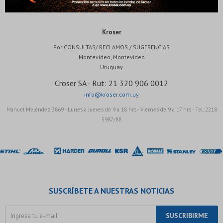
* sujeto a aprobación crediticia. El monto disponible
puede variar por comercio
Día
Mes
Año
Kroser
Continuar
Por CONSULTAS/ RECLAMOS / SUGERENCIAS
Montevideo
,
Montevideo
Uruguay
Croser SA - Rut: 21 320 906 0012
info@kroser.com.uy
Manuel Meléndez 3869 - Lunes a Jueves de 9 a 18 hrs - Viernes de 9 a 17 hrs - Tel: 2218
5987/88
SUSCRÍBETE A NUESTRAS NOTICIAS
SUSCRIBIRME