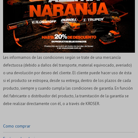
Después:
Después, hasta en 12
Estás calificado para comprar usando Pago Después.
Cédula de identidad
cuotas y sin tocar tu
ENVIOS AL INTERIOR:
Ups!
tarjeta de crédito
¡Algo salió mal!
¡Tenés hasta
para comprar en las cuotas que
Parece que no tenes oferta, lamentamos el
Los envíos al interior tienen un costo de $300 que contempla el traslado
Celular
prefieras!
inconveniente, por cualquier duda contactanos
Por favor intenta nuevamente mas tarde.
desde el punto de venta hasta la agencia correspondiente. El cliente tiene la
en
preguntas@pagodespues.com.uy
Elegí tus productos preferidos
opción de elegir la empresa de transporte con los costos correspondientes
Elegís Pago Después como metodo de pago
Fecha de nacimiento
a su cargo.
* sujeto a aprobación crediticia. El monto disponible
puede variar por comercio
Les informamos de las condiciones según se trate de una mercancía
Día
Mes
Año
defectuosa (debido a daños del transporte, material equivocado, averiado)
o una devolución por deseo del cliente. El cliente puede hacer uso de ésta
Continuar
si el producto se estropea, desde su entrega, dentro de los plazos de cada
producto, siempre y cuando cumpla las condiciones de garantía. En función
del fabricante o distribuidor del producto, la tramitación de la garantía se
debe realizar directamente con él, o a través de KROSER.
Como comprar