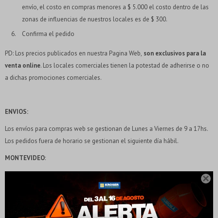
envío, el costo en compras menores a $ 5.000 el costo dentro de las
zonas de influencias de nuestros locales es de $ 300.
Confirma el pedido
PD: Los precios publicados en nuestra Pagina Web,
son exclusivos para la
venta online
. Los locales comerciales tienen la potestad de adherirse o no
a dichas promociones comerciales.
ENVIOS:
Los envíos para compras web se gestionan de Lunes a Viernes de 9 a 17hs.
Los pedidos fuera de horario se gestionan el siguiente día hábil.
MONTEVIDEO
:
¡Sumate a la forma más ágil de comprar!
Las compras mayores a $5000 no tienen costo, salvo artículos de gran porte
Comprá en 3 cuotas sin recargo o hasta en 12

cuotas * ¡Solo con tu cédula!
y/o productos identificados.
* sujeto aprobación crediticia.
Las compras menores a $5000, tienen un costo de envío de $300.
Verifica si estás calificado para comprar con Pago
Comprá ahora y Pagá