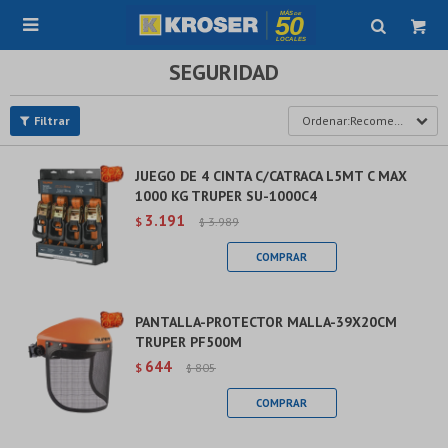

SEGURIDAD
Recomendados
JUEGO DE 4 CINTA C/CATRACA L5MT C MAX
1000 KG TRUPER SU-1000C4
3.191
$
3.989
$
PANTALLA-PROTECTOR MALLA-39X20CM
TRUPER PF500M
644
$
805
$