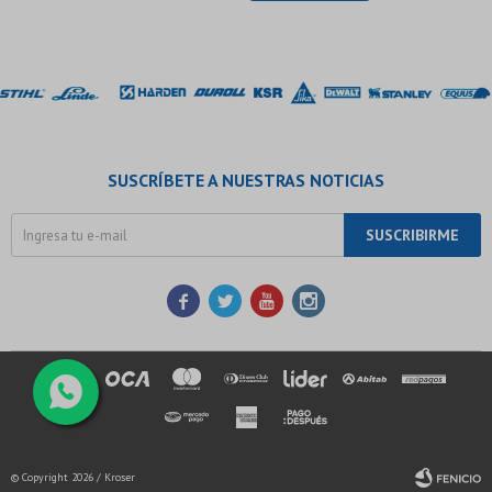
SUSCRÍBETE A NUESTRAS NOTICIAS
SUSCRIBIRME




© Copyright 2026 / Kroser