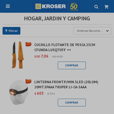

HOGAR, JARDIN Y CAMPING
Recomendados
CUCHILLO FLOTANTE DE PESCA 23CM
CFUNDA LUSQTOFF ++
7,06
USD
8,82
USD
LINTERNA FRONT.P/MIN.3LED (20LUM)
20MT.3PAAA TRUPER LI-CA-3AAA
603
$
754
$