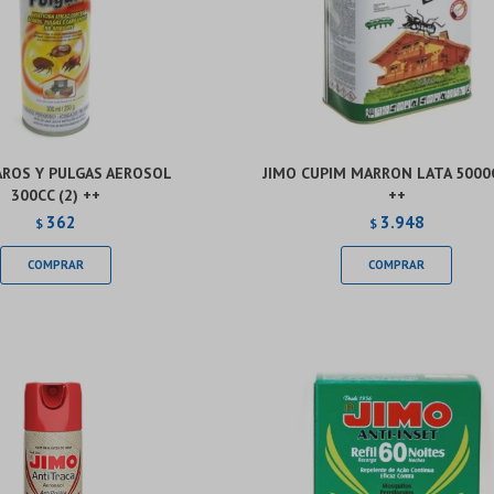
AROS Y PULGAS AEROSOL
JIMO CUPIM MARRON LATA 5000C
300CC (2) ++
++
362
3.948
$
$