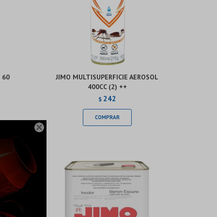
 60
JIMO MULTISUPERFICIE AEROSOL
400CC (2) ++
242
$
