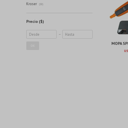
Kroser
(38)
Precio
($)
MOPA SP
OK
U