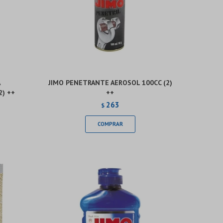
A
JIMO PENETRANTE AEROSOL 100CC (2)
2) ++
++
263
$