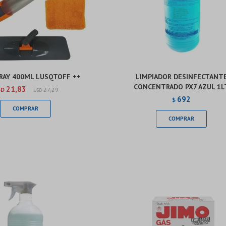
RAY 400ML LUSQTOFF ++
LIMPIADOR DESINFECTANT
CONCENTRADO PX7 AZUL 1L
21,83
SD
27,29
USD
692
$