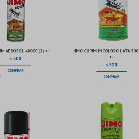
IM AEROSOL 400CC (2) ++
JIMO CUPIM INCOLORO LATA 500C
++
500
$
520
$