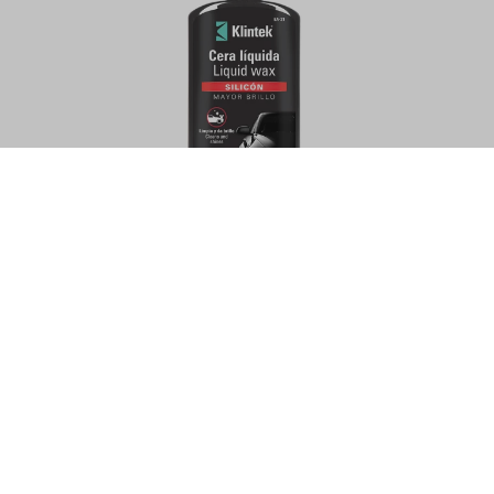
.UV
CERA LIQUIDA C/SILICONA EXT.BRILLO
+ PROT.UV 473ML KLINTEK EA-31
367
$