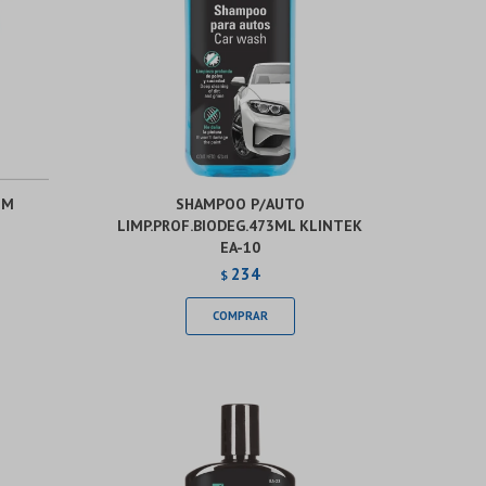
1M
SHAMPOO P/AUTO
LIMP.PROF.BIODEG.473ML KLINTEK
EA-10
234
$