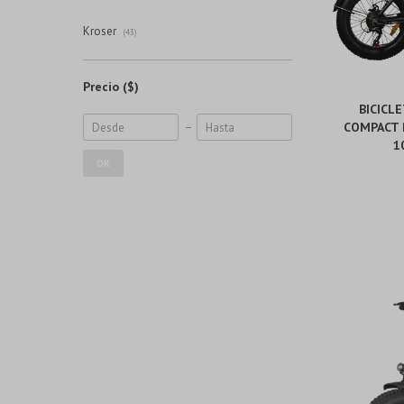
Kroser
(43)
Precio
($)
BICICL
COMPACT P
1
OK