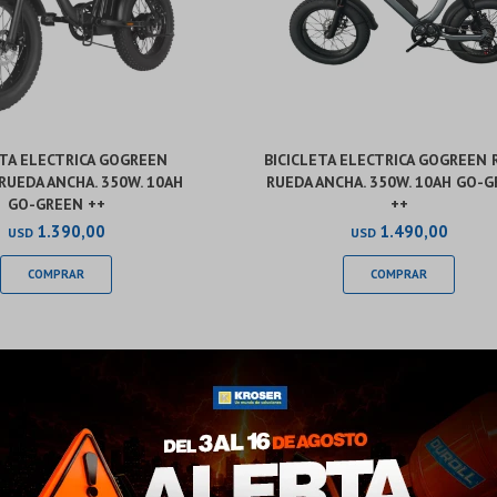
ETA ELECTRICA GOGREEN
BICICLETA ELECTRICA GOGREEN 
 RUEDA ANCHA. 350W. 10AH
RUEDA ANCHA. 350W. 10AH GO-
GO-GREEN ++
++
1.390,00
1.490,00
USD
USD
¡Sumate a la forma más ágil de comprar!
Comprá en 3 cuotas sin recargo o hasta en 12
cuotas * ¡Solo con tu cédula!
* sujeto aprobación crediticia.