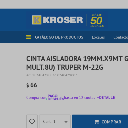
CATÁLOGO DE PRODUCTOS
Locales
Contact
CINTA AISLADORA 19MM.X9MT GR
MULT.8U) TRUPER M-22G
10240429007-10240429007
66
$
Comprá con
hasta en 12 cuotas
+DETALLE
¡ME INTERESA!
COMPRAR
1