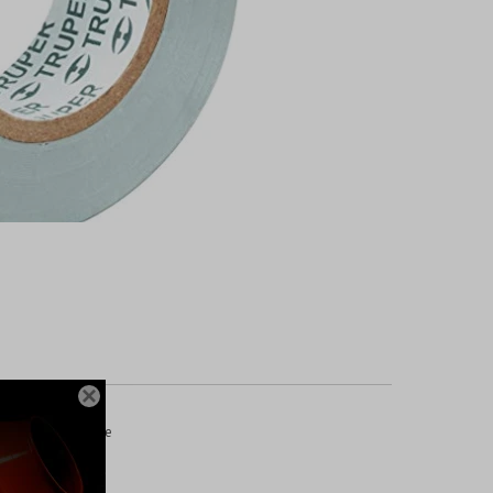

 °C) Retardantes de