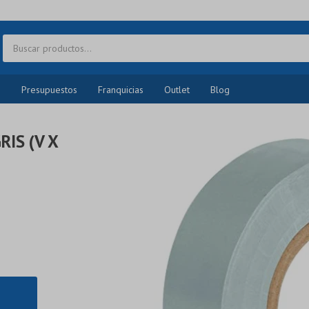
o
Presupuestos
Franquicias
Outlet
Blog
IS (V X