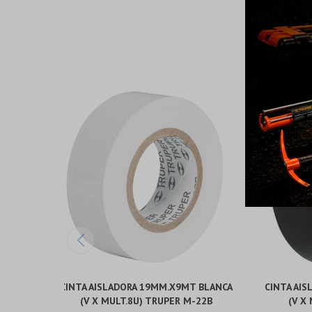
CINTA AISLADORA 19MM.X9MT BLANCA
CINTA AI
(V X MULT.8U) TRUPER M-22B
(V X