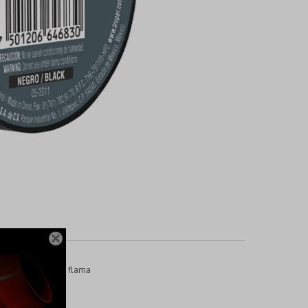

 °C) Retardante de flama