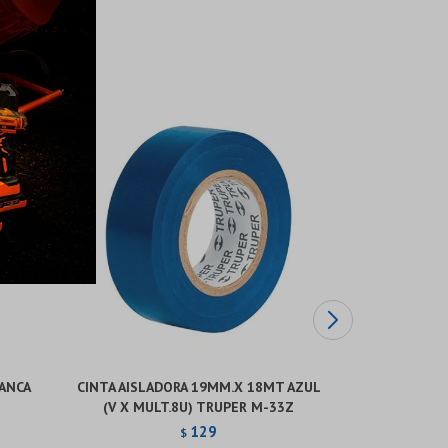
ANCA
CINTA AISLADORA 19MM.X 18MT AZUL
C
(V X MULT.8U) TRUPER M-33Z
19MM.X18M
129
$