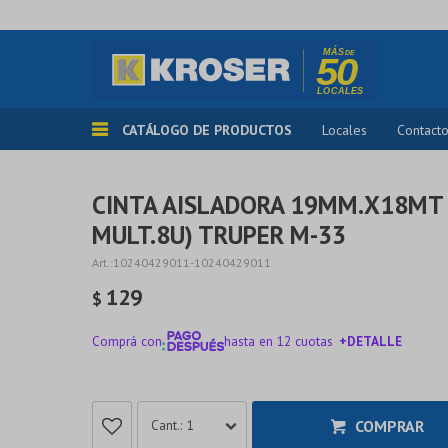
CATÁLOGO DE PRODUCTOS
Locales
Contact
CINTA AISLADORA 19MM.X18MT 
MULT.8U) TRUPER M-33
10240429011-10240429011
129
$
Comprá con
hasta en 12 cuotas
+DETALLE
¡ME INTERESA!
COMPRAR
1