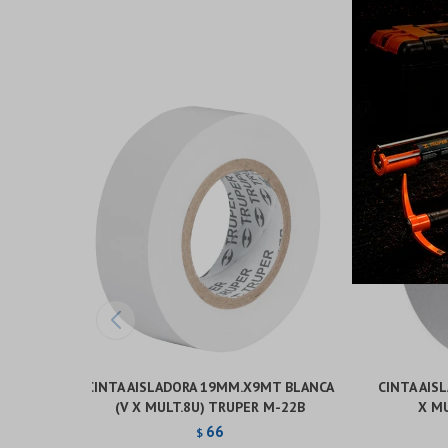
CINTA AISLADORA 19MM.X9MT BLANCA
CINTA AIS
(V X MULT.8U) TRUPER M-22B
X MU
66
$