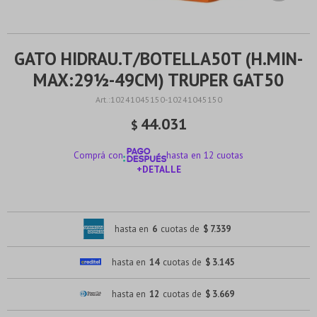
GATO HIDRAU.T/BOTELLA50T (H.MIN-
MAX:29½-49CM) TRUPER GAT50
10241045150-10241045150
44.031
$
Comprá con
hasta en 12 cuotas
+DETALLE
¡ME INTERESA!
hasta en
6
cuotas de
$ 7.339
hasta en
14
cuotas de
$ 3.145
hasta en
12
cuotas de
$ 3.669