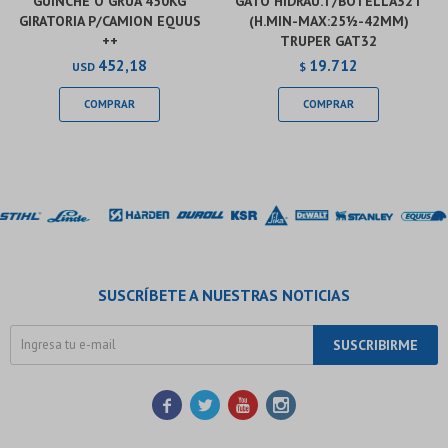
GUINCHE O GRUA 450KG
GATO HIDRAU.T/BOTELLA32T
GIRATORIA P/CAMION EQUUS
(H.MIN-MAX:25½-42MM)
++
TRUPER GAT32
452,18
19.712
USD
$
SUSCRÍBETE A NUESTRAS NOTICIAS
SUSCRIBIRME



