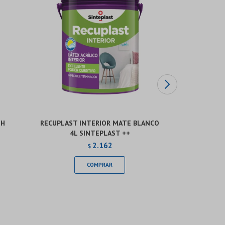
IH
RECUPLAST INTERIOR MATE BLANCO
INCALEX 
4L SINTEPLAST ++
M
2.162
$