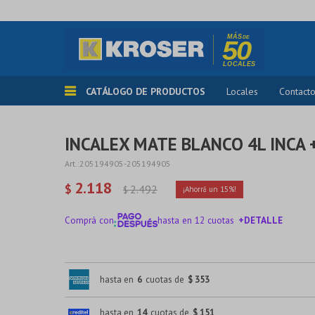
CATÁLOGO DE PRODUCTOS
Locales
Contact
INCALEX MATE BLANCO 4L INCA 
205194905-205194905
2.118
$
2.492
$
15
Comprá con
hasta en 12 cuotas
+DETALLE
¡ME INTERESA!
hasta en
6
cuotas de
$ 353
hasta en
14
cuotas de
$ 151