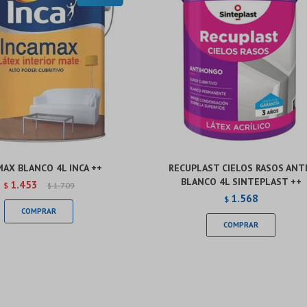
MAX BLANCO 4L INCA ++
RECUPLAST CIELOS RASOS ANT
BLANCO 4L SINTEPLAST ++
1.453
$
1.709
$
1.568
$