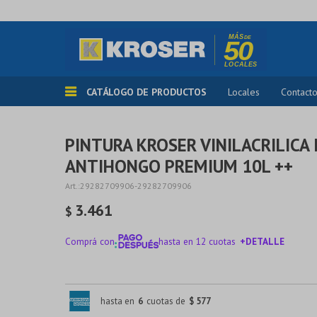
CATÁLOGO DE PRODUCTOS
Locales
Contact
PINTURA KROSER VINILACRILICA 
ANTIHONGO PREMIUM 10L ++
29282709906-29282709906
3.461
$
Comprá con
hasta en 12 cuotas
+DETALLE
¡ME INTERESA!
hasta en
6
cuotas de
$ 577