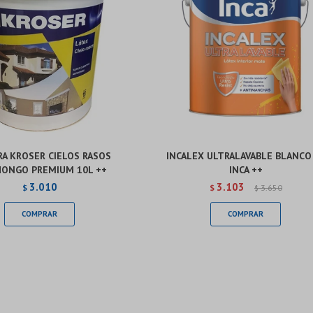
A KROSER CIELOS RASOS
INCALEX ULTRALAVABLE BLANCO
HONGO PREMIUM 10L ++
INCA ++
3.010
3.103
$
$
3.650
$