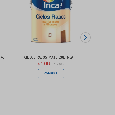
 4L
CIELOS RASOS MATE 20L INCA ++
PINTURA
ANTIHO
4.309
$
5.069
$