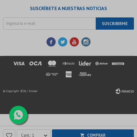
SUSCRÍBETE A NUESTRAS NOTICIAS
SUSCRIBIRME




© Copyright 2026 / Kroser
Fenicio
1
COMPRAR