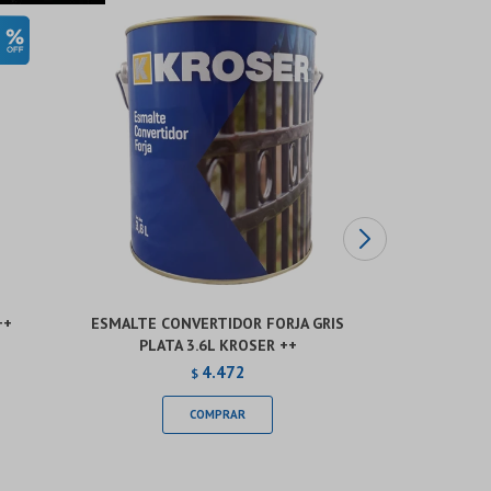
++
ESMALTE CONVERTIDOR FORJA GRIS
ESMALTE C
PLATA 3.6L KROSER ++
OSCU
4.472
$