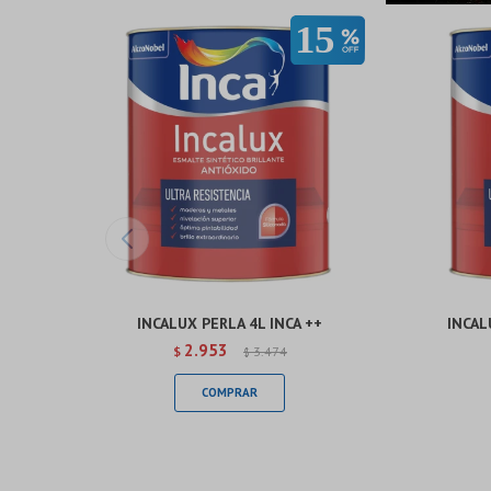
INCALUX PERLA 4L INCA ++
INCAL
2.953
$
3.474
$