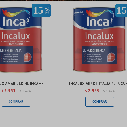
Continuar
Continuar
UX AMARILLO 4L INCA ++
INCALUX VERDE ITALIA 4L INCA 
2.953
2.953
$
3.474
$
3.474
$
$