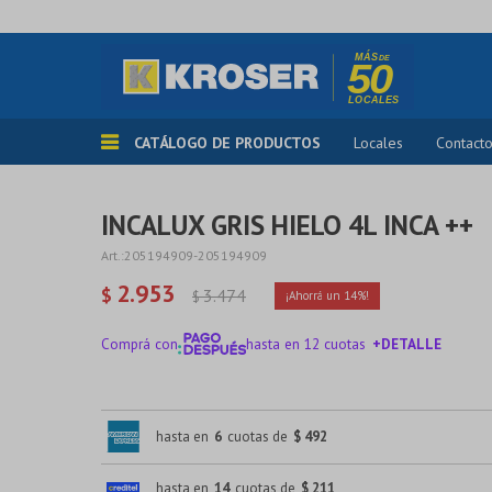
CATÁLOGO DE PRODUCTOS
Locales
Contact
INCALUX GRIS HIELO 4L INCA ++
205194909-205194909
2.953
$
3.474
$
14
Comprá con
hasta en 12 cuotas
+DETALLE
¡ME INTERESA!
hasta en
6
cuotas de
$ 492
hasta en
14
cuotas de
$ 211