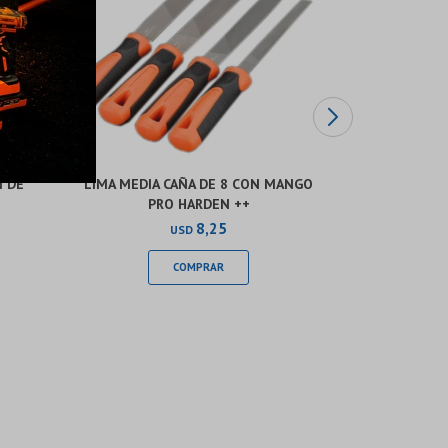
N DE
LIMA MEDIA CAÑA DE 8 CON MANGO
LIMA RED
PRO HARDEN ++
CORTE CO
8,25
USD