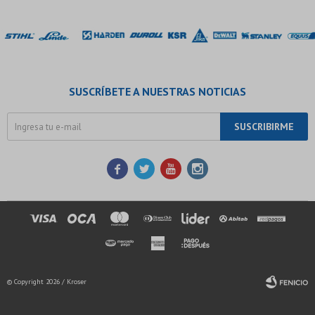
SUSCRÍBETE A NUESTRAS NOTICIAS
SUSCRIBIRME




© Copyright 2026 / Kroser