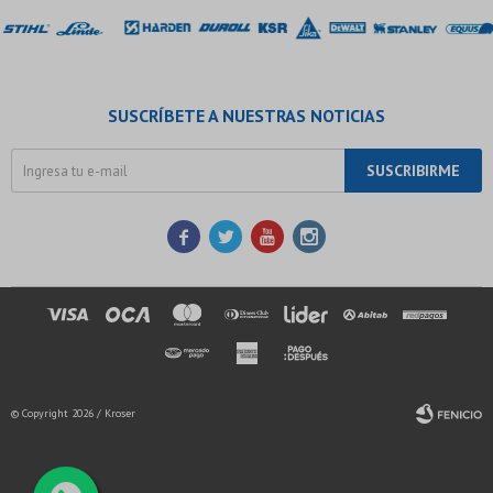
SUSCRÍBETE A NUESTRAS NOTICIAS
SUSCRIBIRME




© Copyright 2026 / Kroser