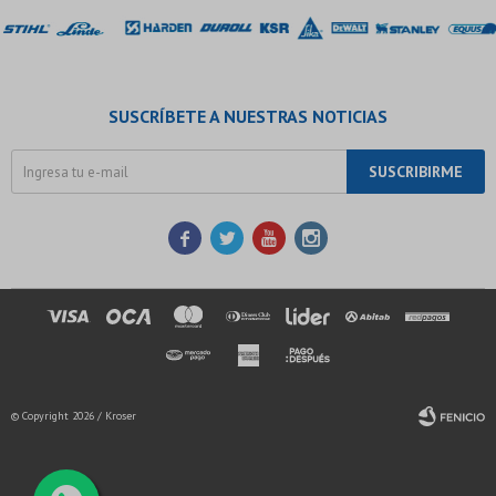
SUSCRÍBETE A NUESTRAS NOTICIAS
SUSCRIBIRME




© Copyright 2026 / Kroser