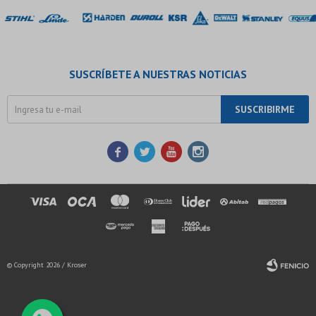
SUSCRÍBETE A NUESTRAS NOTICIAS
SUSCRIBIRME




© Copyright 2026 / Kroser