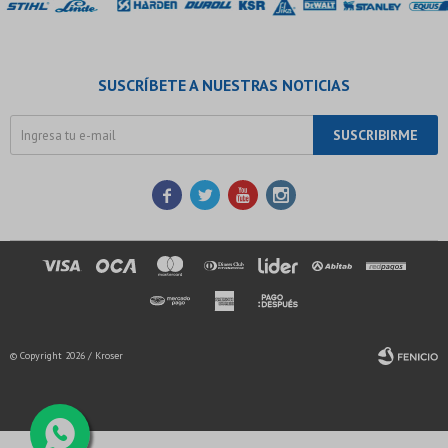
SUSCRÍBETE A NUESTRAS NOTICIAS
SUSCRIBIRME




© Copyright 2026 / Kroser