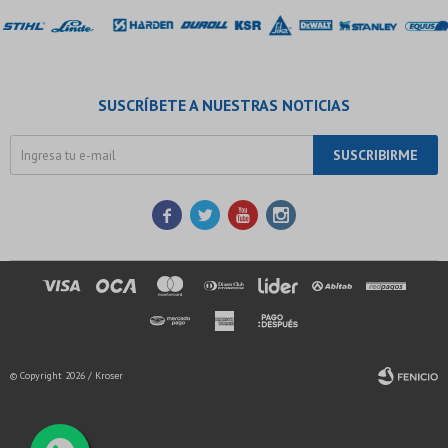
SUSCRÍBETE A NUESTRAS NOTICIAS
SUSCRIBIRME




© Copyright 2026 / Kroser