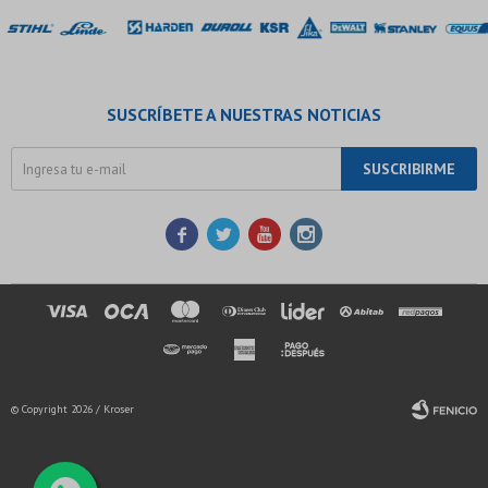
SUSCRÍBETE A NUESTRAS NOTICIAS
SUSCRIBIRME




© Copyright 2026 / Kroser