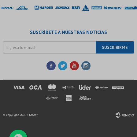
SUSCRÍBETE A NUESTRAS NOTICIAS
SUSCRIBIRME




© Copyright 2026 / Kroser