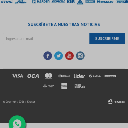
SUSCRÍBETE A NUESTRAS NOTICIAS
SUSCRIBIRME




© Copyright 2026 / Kroser