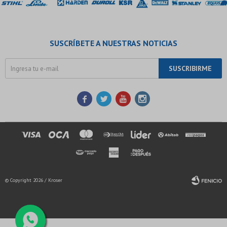
SUSCRÍBETE A NUESTRAS NOTICIAS
SUSCRIBIRME




© Copyright 2026 / Kroser