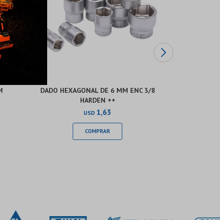
M
DADO HEXAGONAL DE 6 MM ENC 3/8
DADO HEXA
HARDEN ++
1,63
USD