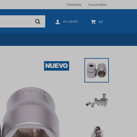
Contacto
Sucursales
0
$