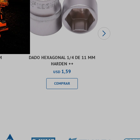
M
DADO HEXAGONAL 1/4 DE 11 MM
DADO HE
HARDEN ++
1,59
USD