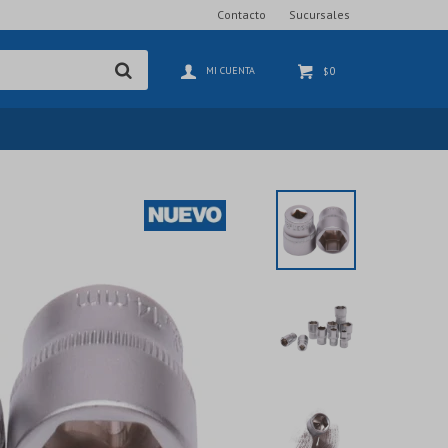
Contacto
Sucursales
0
$