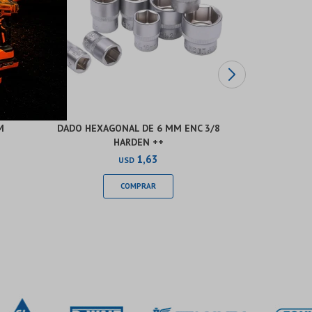
M
DADO HEXAGONAL DE 6 MM ENC 3/8
DADO HEXA
HARDEN ++
1,63
USD