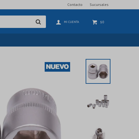
Contacto
Sucursales
0
$