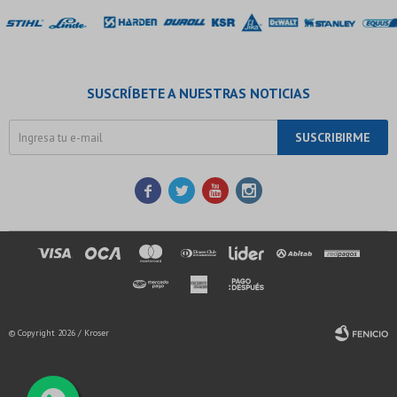
SUSCRÍBETE A NUESTRAS NOTICIAS
SUSCRIBIRME




© Copyright 2026 / Kroser