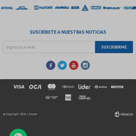
SUSCRÍBETE A NUESTRAS NOTICIAS
SUSCRIBIRME




© Copyright 2026 / Kroser