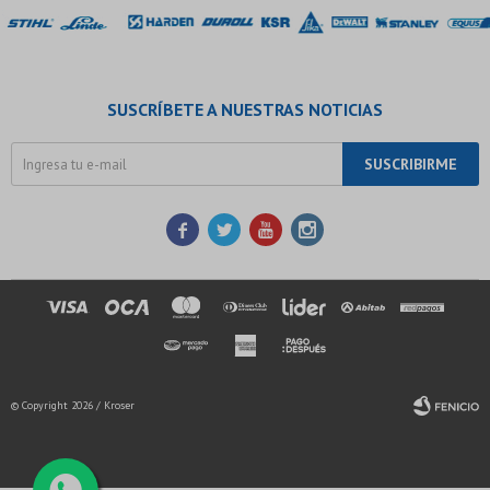
SUSCRÍBETE A NUESTRAS NOTICIAS
SUSCRIBIRME




© Copyright 2026 / Kroser